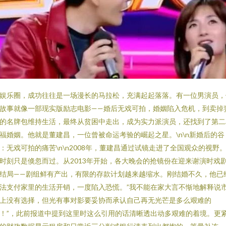
娱乐圈，成功往往是一场漫长的马拉松，充满起起落落。有一位男演员，
故事就像一部现实版励志电影——婚后无戏可拍，婚姻陷入危机，到卖掉
的名牌包维持生活，最终从贫困中走出，成为实力派演员，还找到了第二
福婚姻。他就是董建昌，一位曾被命运考验的崛起之星。\n\n新婚后的谷
：无戏可拍的痛苦\n\n2008年，董建昌通过试镜走进了全国观众的视野
时刻只是倏忽而过。从2013年开始，各大晚会的抢镜份在迎来谢演时戏
结局——剧组鲜有产出，有限的存款计划越来越缩水。刚结婚不久，他已
法支付家里的生活开销，一度陷入恐慌。”我不能在家大言不惭地解释说
上没有选择，但光有事对影要妥协而承认自己再无光芒是多么艰难的
！”，此前报道中提到这里时这么引用的话清晰透出动多艰难的着境。更