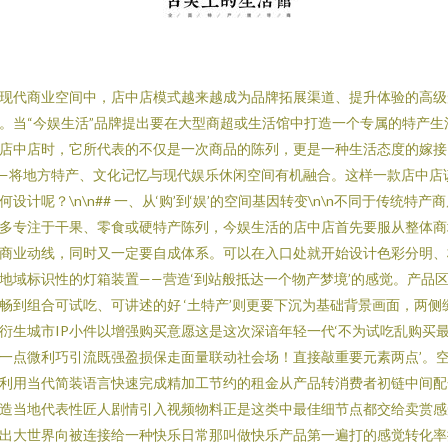
现代商业空间中，店中店模式越来越成为品牌拓展渠道、提升体验的高级
。当“今娱生活”品牌提出要在大型商超或生活馆中打造一个专属的特产生
店中店时，它所代表的不仅是一次商品的陈列，更是一种生活态度的嫁接
—将地方特产、文化记忆与现代娱乐休闲空间有机融合。这样一款店中店
何设计呢？\n\n## 一、从‘购’到‘娱’的空间基因转变\n\n不同于传统特产
多专注于干果、零食或硬特产陈列，今娱生活的店中店首先要服从整体商
商业动线，同时又一定要自成体系。可以在入口处就开始设计色彩分明、
地域标识性的灯箱装置——营造‘到站般抵达一个物产梦境’的感觉。产品
畅到组合可试吃、可讲述的好 ‘土特产’则更要下沉为基础背景画面，两侧
衍生城市IP小件以增强购买意愿这是这次深谙年轻一代‘不为试吃乱购买
一点微利巧引流既强盈损保走面量联动社会场！直接敲重要元素两点’。
利用当代简装语言快速完成精加工节约的租金从产品转消费者初链中间配
造当地代表性匠人剧情引入视频物料正是这类中最佳细节点都交给卖赏感
出大世界向被连接给一种快乐日常那叫做快乐产品第一遍打的感觉转化率