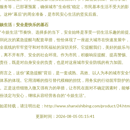
服务等，已部署预案，确保城市“生命线”稳定，市民基本生活不受大的影
。这种“幕后”的周全准备，是市民安心生活的坚实后盾。
娱生活：安全是快乐的基石
“今娱生活”节奏快、选择多的当下，安全始终是享受一切生活乐趣的前提
圳此次的紧急提醒与配套举措，恰恰体现了一座超大城市在快速发展中，
全底线的牢牢坚守和对市民福祉的深切关怀。它提醒我们，美好的娱乐与
，离不开有序、安全的社会环境。作为市民，积极响应提醒、提高警惕、
责任，既是对自身安全的负责，也是对这座城市安全防线的有力加固。
而言之，这份“紧急提醒”背后，是一套成熟、高效、以人为本的城市安全
体系的体现。它用清晰的指引替代模糊的担忧，用务实的行动筑牢防护的
。正是这些细致入微又强有力的举措，让市民在面对不确定因素时，能够
份淡定与安心，继续从容经营各自的“今娱生活”。
如若转载，请注明出处：http://www.shanxishibing.com/product/24.htm
更新时间：2026-08-05 01:15:41