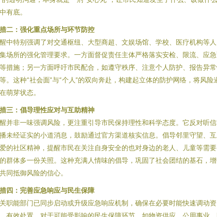
中有底。
措二：强化重点场所与环节防控
醒中特别强调了对交通枢纽、大型商超、文娱场馆、学校、医疗机构等人
集场所的强化管理要求。一方面督促责任主体严格落实安检、限流、应急
等措施；另一方面呼吁市民配合，如遵守秩序、注意个人防护、报告异常
等。这种“社会面”与“个人”的双向奔赴，构建起立体的防护网络，将风险
在萌芽状态。
措三：倡导理性应对与互助精神
醒并非一味强调风险，更注重引导市民保持理性和科学态度。它反对听信
播未经证实的小道消息，鼓励通过官方渠道核实信息。倡导邻里守望、互
爱的社区精神，提醒市民在关注自身安全的也对身边的老人、儿童等需要
的群体多一份关照。这种充满人情味的倡导，巩固了社会团结的基石，增
共同抵御风险的信心。
措四：完善应急响应与民生保障
关职能部门已同步启动或升级应急响应机制，确保在必要时能快速调动资
、有效处置。对于可能受影响的民生保障环节，如物资供应、公用事业、