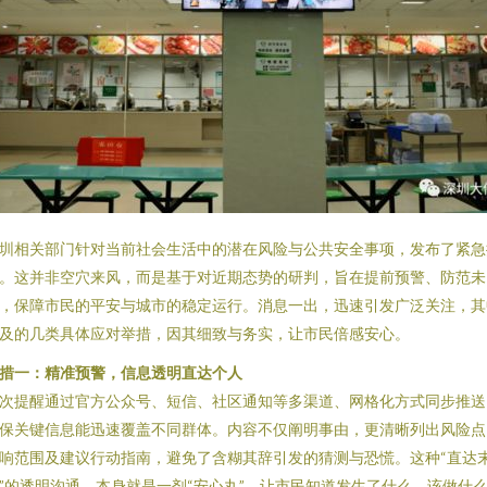
圳相关部门针对当前社会生活中的潜在风险与公共安全事项，发布了紧急
。这并非空穴来风，而是基于对近期态势的研判，旨在提前预警、防范未
，保障市民的平安与城市的稳定运行。消息一出，迅速引发广泛关注，其
及的几类具体应对举措，因其细致与务实，让市民倍感安心。
措一：精准预警，信息透明直达个人
次提醒通过官方公众号、短信、社区通知等多渠道、网格化方式同步推送
保关键信息能迅速覆盖不同群体。内容不仅阐明事由，更清晰列出风险点
响范围及建议行动指南，避免了含糊其辞引发的猜测与恐慌。这种“直达
”的透明沟通，本身就是一剂“安心丸”，让市民知道发生了什么、该做什